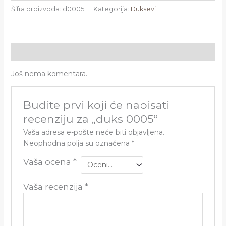
Šifra proizvoda:
d0005
Kategorija:
Duksevi
Recenzije (0)
Još nema komentara.
Budite prvi koji će napisati
recenziju za „duks 0005“
Vaša adresa e-pošte neće biti objavljena.
Neophodna polja su označena
*
Vaša ocena
*
Vaša recenzija
*