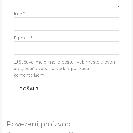
Ime
*
E-pošta
*
Sačuvaj moje ime, e-poštu i veb mesto u ovom
pregledaču veba za sledeći put kada
komentarišem.
Povezani proizvodi