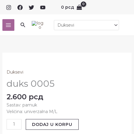
Pređi
0
рсд
na
sadržaj
Pretraga
duks
0005
količina
Duksevi
duks 0005
2.600
рсд
Sastav: pamuk
Veličina: univerzalna M/L
DODAJ U KORPU