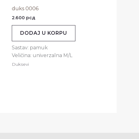
duks 0006
2.600
рсд
DODAJ U KORPU
Sastav: pamuk
Veličina: univerzalna M/L
Duksevi