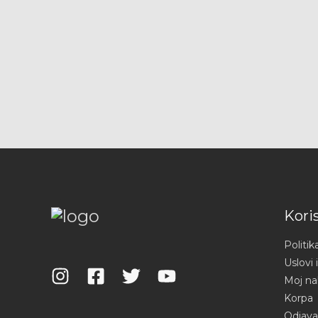
Koris
Politik
Uslovi i
Moj na
Korpa
Odjava