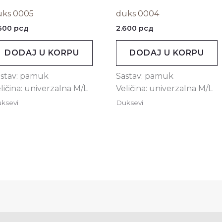
uks 0005
duks 0004
.600
рсд
2.600
рсд
DODAJ U KORPU
DODAJ U KORPU
astav: pamuk
Sastav: pamuk
ličina: univerzalna M/L
Veličina: univerzalna M/L
ksevi
Duksevi