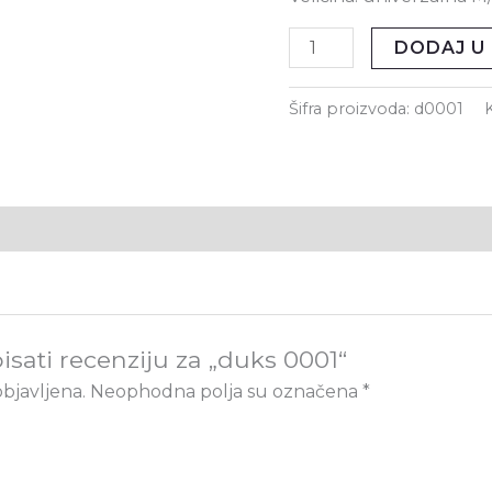
DODAJ U
Šifra proizvoda:
d0001
pisati recenziju za „duks 0001“
objavljena.
Neophodna polja su označena
*