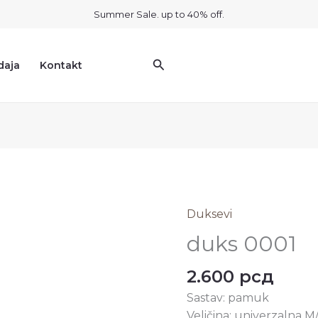
Summer Sale. up to 40% off.
Pretraga
daja
Kontakt
Duksevi
duks
0001
duks 0001
količina
2.600
рсд
Sastav: pamuk
Veličina: univerzalna M