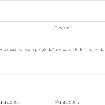
E-pošta
*
i veb mesto u ovom pregledaču veba za sledeći put kad