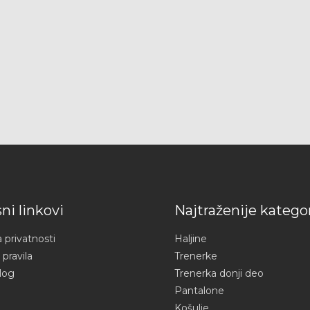
ni linkovi
Najtraženije kategor
a privatnosti
Haljine
 pravila
Trenerke
log
Trenerka donji deo
Pantalone
Košulje