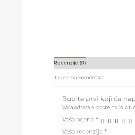
Recenzije (0)
Još nema komentara.
Budite prvi koji će na
Vaša adresa e-pošte neće biti 
Vaša ocena
*
Vaša recenzija
*