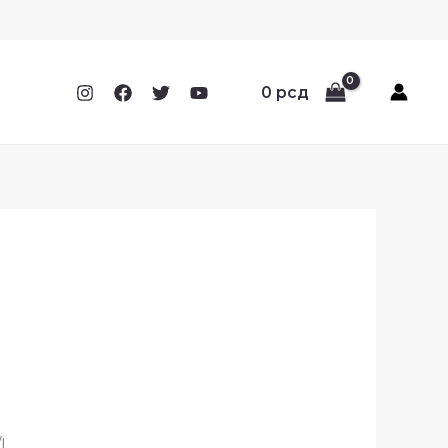
0
рсд
/L