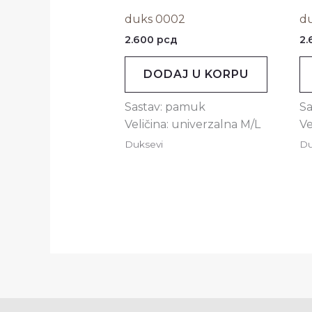
duks 0002
d
2.600
рсд
2
DODAJ U KORPU
Sastav: pamuk
S
Veličina: univerzalna M/L
Ve
Duksevi
Du