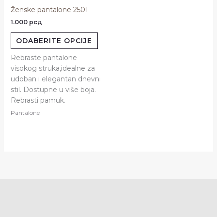
proizvod
Ženske pantalone 2501
ima
1.000
рсд
više
varijanti.
ODABERITE OPCIJE
Opcije
mogu
Rebraste pantalone
biti
visokog struka,idealne za
izabrane
udoban i elegantan dnevni
na
stil. Dostupne u više boja.
stranici
Rebrasti pamuk.
proizvoda.
Pantalone