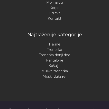
Moj nalog
Korpa
Odjava
Kontakt
Najtraženije kategorije
Haljine
Trenerke
Trenerka donji deo
Pantalone
Košulje
Muška trenerka
Muški duksevi