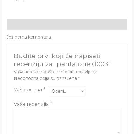
Recenzije (0)
Još nema komentara.
Budite prvi koji će napisati
recenziju za „pantalone 0003“
Vaša adresa e-pošte neće biti objavljena.
Neophodna polja su označena
*
Vaša ocena
*
Vaša recenzija
*