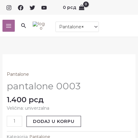
Pređi
0
рсд
na
sadržaj
Pretraga
Pantalone
×
pantalone
0003
količina
Pantalone
pantalone 0003
1.400
рсд
Veličina: univerzalna
DODAJ U KORPU
Kategorija:
Pantalone