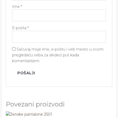
Ime
*
E-pošta
*
Sačuvaj moje ime, e-poštu i veb mesto u ovom
pregledaču veba za sledeći put kada
komentarišem.
Povezani proizvodi
Ovaj